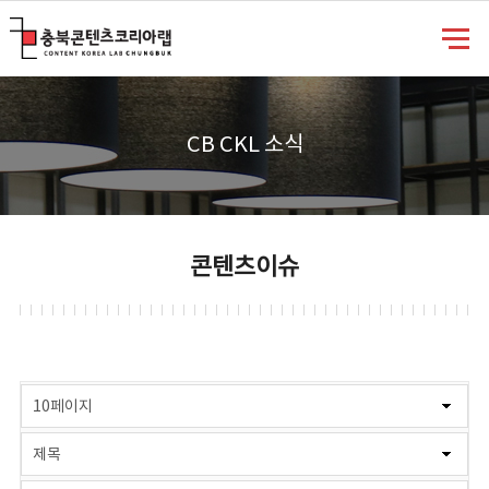
충북콘텐츠코리아랩
CB CKL 소식
콘텐츠이슈
게시물 검색