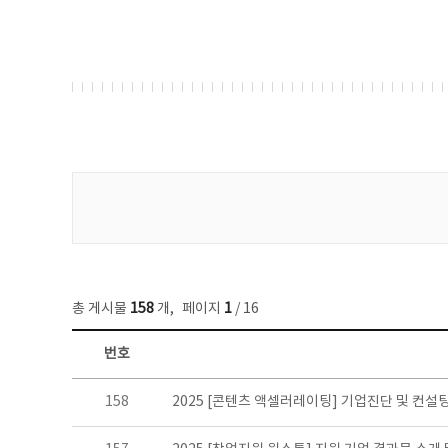
게시물 검색
총 게시물
158
개
,
페이지
1
/ 16
번호
콘텐츠이슈 목록 - 번호, 제목, 작성자, 파일, 조회수, 작성일 정보 제공
158
2025 [콘텐츠 액셀러레이팅] 기업진단 및 컨설