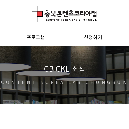
충북콘텐츠코리아랩
프로그램
신청하기
CB CKL 소식
CONTENT KOREA LAB CHUNGBUK