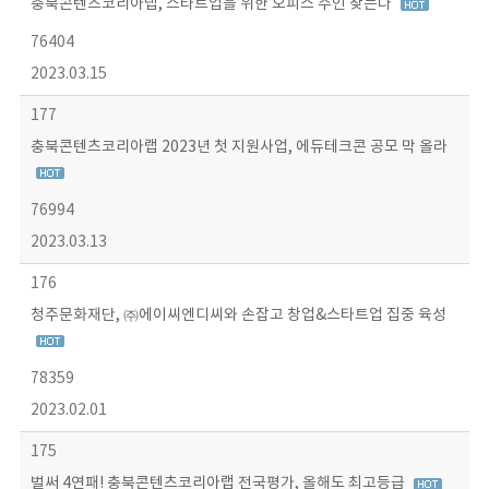
충북콘텐츠코리아랩, 스타트업을 위한 오피스 주인 찾는다
76404
2023.03.15
177
충북콘텐츠코리아랩 2023년 첫 지원사업, 에듀테크콘 공모 막 올라
76994
2023.03.13
176
청주문화재단, ㈜에이씨엔디씨와 손잡고 창업&스타트업 집중 육성
78359
2023.02.01
175
벌써 4연패! 충북콘텐츠코리아랩 전국평가, 올해도 최고등급