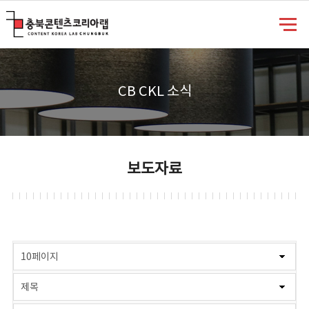
충북콘텐츠코리아랩
CB CKL 소식
보도자료
게시물 검색