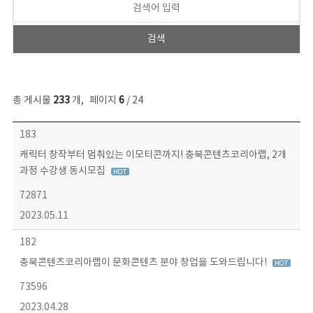
총 게시물
233
개
,
페이지
6
/ 24
보도자료 목록 - 번호, 제목, 작성자, 파일, 조회수, 작성일 정보 제공
183
캐릭터 창작부터 멈춰있는 이모티콘까지! 충북콘텐츠코리아랩, 2개
과정 수강생 동시모집
72871
2023.05.11
182
충북콘텐츠코리아랩이 문화콘텐츠 분야 창업을 도와드립니다!
73596
2023.04.28