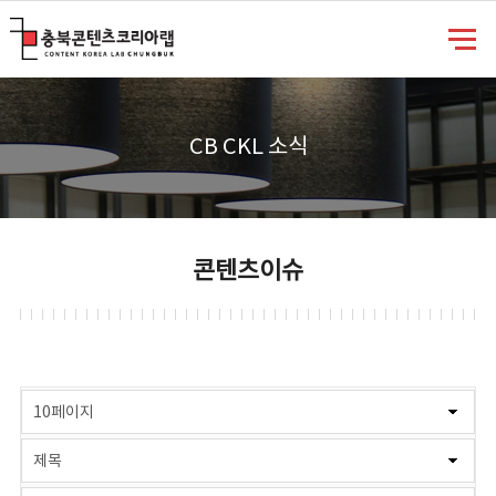
충북콘텐츠코리아랩
CB CKL 소식
콘텐츠이슈
게시물 검색