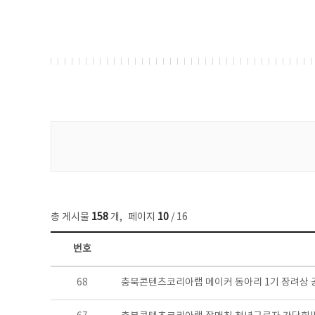
게시물 검색
총 게시물
158
개
,
페이지
10
/ 16
번호
콘텐츠이슈 목록 - 번호, 제목, 작성자, 파일, 조회수, 작성일 정보 제공
68
충북콘텐츠코리아랩 메이커 동아리 1기 장려상 공