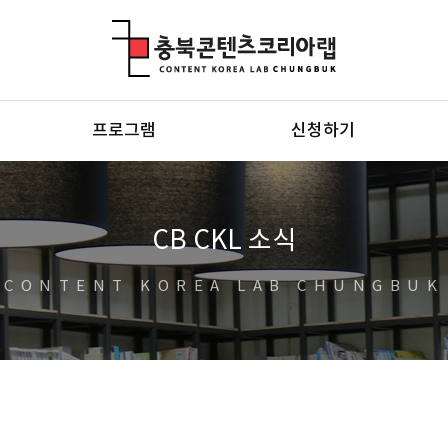
충북콘텐츠코리아랩
프로그램
신청하기
CB CKL 소식
CONTENT KOREA LAB CHUNGBUK