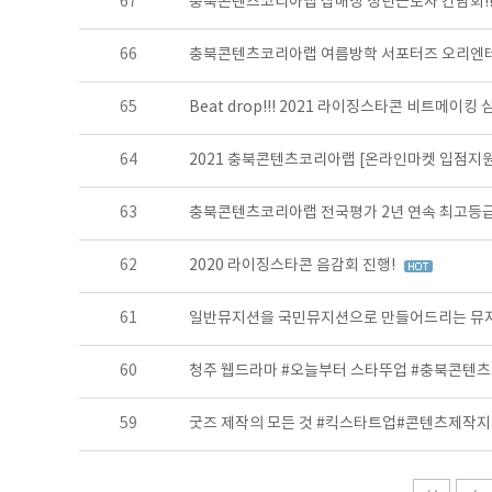
67
충북콘텐츠코리아랩 잡매칭 청년근로자 간담회!
66
충북콘텐츠코리아랩 여름방학 서포터즈 오리엔테이
65
Beat drop!!! 2021 라이징스타콘 비트메이킹
64
2021 충북콘텐츠코리아랩 [온라인마켓 입점지원
63
충북콘텐츠코리아랩 전국평가 2년 연속 최고등
62
2020 라이징스타콘 음감회 진행!
61
일반뮤지션을 국민뮤지션으로 만들어드리는 뮤지
60
청주 웹드라마 #오늘부터 스타뚜업 #충북콘텐
59
굿즈 제작의 모든 것 #킥스타트업#콘텐츠제작