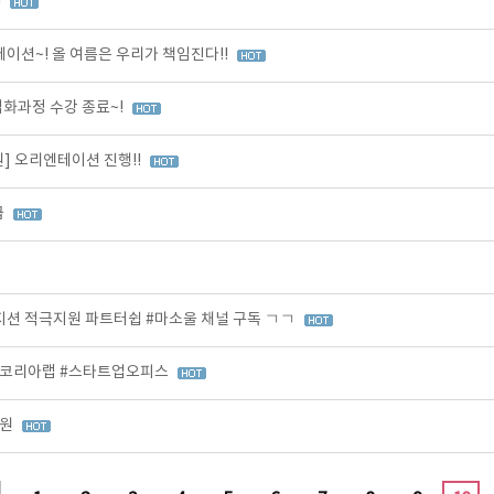
!
션~! 올 여름은 우리가 책임진다!!
 심화과정 수강 종료~!
] 오리엔테이션 진행!!
급
션 적극지원 파트터쉽 #마소울 채널 구독 ㄱㄱ
츠코리아랩 #스타트업오피스
지원