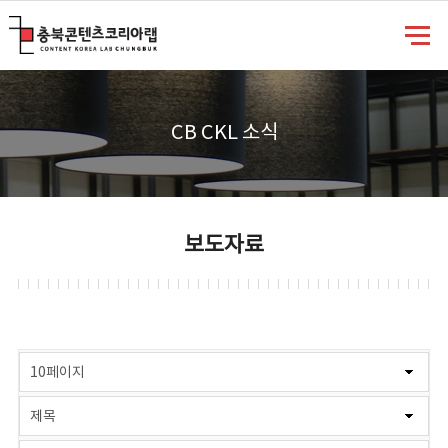
충북콘텐츠코리아랩
CB CKL 소식
보도자료
게시물 검색