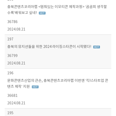
충북콘텐츠코리아랩 <멈춰있는 이모티콘 제작과정> ‘곰곰희 생각할
수록’배워보고 싶네!
36786
2024.08.21
197
충북의 뮤지션들을 위한 2024 라이징스타콘이 시작됐다!
36799
2024.08.21
196
문화콘텐츠산업의 큰손, 충북콘텐츠코리아랩 이번엔 ‘킥!스타트업 콘
텐츠 제작’ 지원
36681
2024.08.21
195