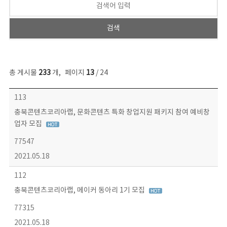
총 게시물
233
개
,
페이지
13
/ 24
보도자료 목록 - 번호, 제목, 작성자, 파일, 조회수, 작성일 정보 제공
113
충북콘텐츠코리아랩, 문화콘텐츠 특화 창업지원 패키지 참여 예비창
업자 모집
77547
2021.05.18
112
충북콘텐츠코리아랩, 메이커 동아리 1기 모집
77315
2021.05.18