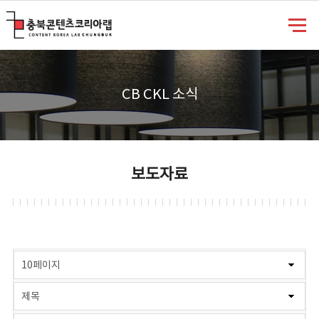
충북콘텐츠코리아랩
CB CKL 소식
보도자료
게시물 검색