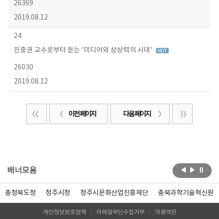
26369
2019.08.12
24
진중권 교수로부터 듣는 '미디어와 상상력의 시대'
26030
2019.08.12
이전 페이지
다음 페이지
배너모음
충청북도청
청주시청
청주시문화산업진흥재단
충북과학기술혁신원
개인정보보호정책
이메일무단수집거부
이용약관