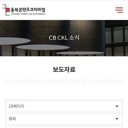
충북콘텐츠코리아랩
CB CKL 소식
보도자료
게시물 검색