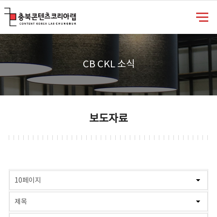
충북콘텐츠코리아랩
CB CKL 소식
보도자료
게시물 검색