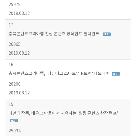
25979
2019.08.12
17
충북콘텐츠코리아랩 힐링 콘텐츠 창작캠프'힐더월드'
26065
2019.08.12
16
충북콘텐츠코리아랩, '에듀테크 스타트업 B트랙' 데모데이
26200
2019.08.12
15
나만의 작품, 배우고 만들면서 치유하는 '힐링 콘텐츠 창작 캠프'
25934