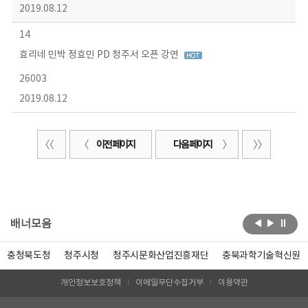
2019.08.12
14
효리네 민박 정효민 PD 청주서 오픈 강연
26003
2019.08.12
이전 페이지
다음 페이지
배너모음
충청북도청
청주시청
청주시문화산업진흥재단
충북과학기술혁신원
개인정보보호정책
이메일무단수집거부
이용약관