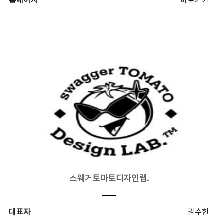
홈페이지
바로가기
스웨거토마토디자인랩.
대표자
권수헌