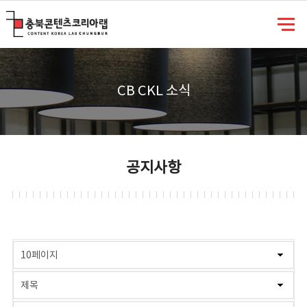
충북콘텐츠코리아랩
CB CKL 소식
공지사항
게시물 검색