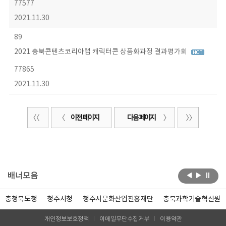
77577
2021.11.30
89
2021 충북콘텐츠코리아랩 캐릭터콘 상품화과정 결과평가회
77865
2021.11.30
이전 페이지
다음 페이지
배너모음
충청북도청
청주시청
청주시문화산업진흥재단
충북과학기술혁신원
개인정보보호정책
이메일무단수집거부
이용약관