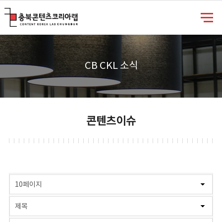
충북콘텐츠코리아랩
CB CKL 소식
콘텐츠이슈
게시물 검색