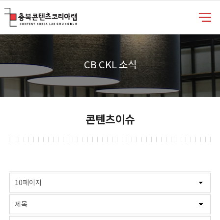
충북콘텐츠코리아랩
CB CKL 소식
콘텐츠이슈
게시물 검색