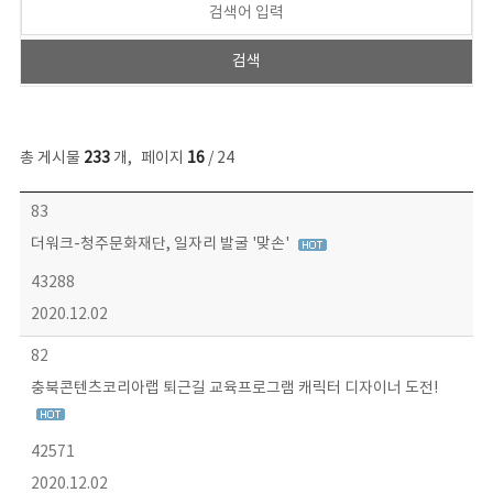
총 게시물
233
개
,
페이지
16
/ 24
보도자료 목록 - 번호, 제목, 작성자, 파일, 조회수, 작성일 정보 제공
83
더워크-청주문화재단, 일자리 발굴 '맞손'
43288
2020.12.02
82
충북콘텐츠코리아랩 퇴근길 교육프로그램 캐릭터 디자이너 도전!
42571
2020.12.02