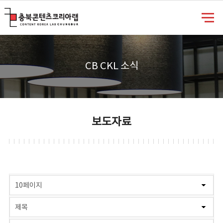
충북콘텐츠코리아랩
CB CKL 소식
보도자료
게시물 검색