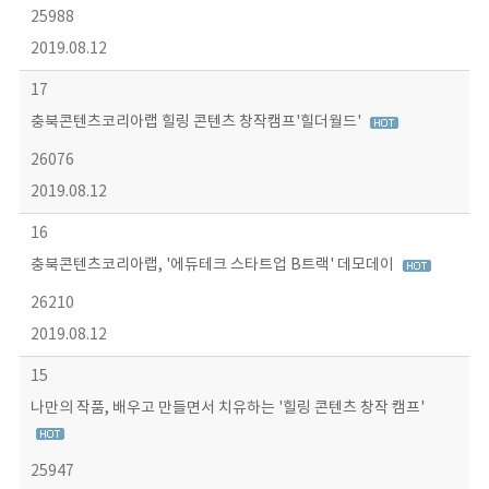
25988
2019.08.12
17
충북콘텐츠코리아랩 힐링 콘텐츠 창작캠프'힐더월드'
26076
2019.08.12
16
충북콘텐츠코리아랩, '에듀테크 스타트업 B트랙' 데모데이
26210
2019.08.12
15
나만의 작품, 배우고 만들면서 치유하는 '힐링 콘텐츠 창작 캠프'
25947