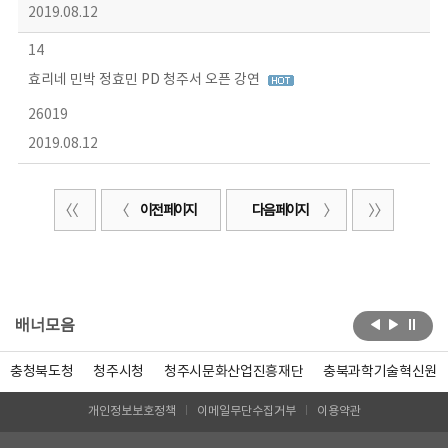
2019.08.12
14
효리네 민박 정효민 PD 청주서 오픈 강연
26019
2019.08.12
이전 페이지
다음 페이지
배너모음
충청북도청
청주시청
청주시문화산업진흥재단
충북과학기술혁신원
개인정보보호정책
이메일무단수집거부
이용약관