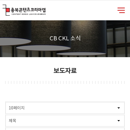
충북콘텐츠코리아랩
CB CKL 소식
보도자료
게시물 검색