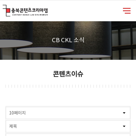
충북콘텐츠코리아랩
CB CKL 소식
콘텐츠이슈
게시물 검색