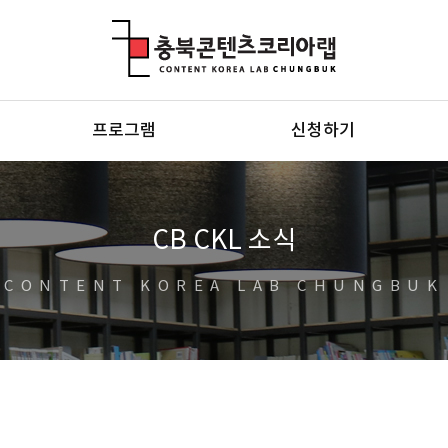
충북콘텐츠코리아랩
프로그램
신청하기
CB CKL 소식
CONTENT KOREA LAB CHUNGBUK