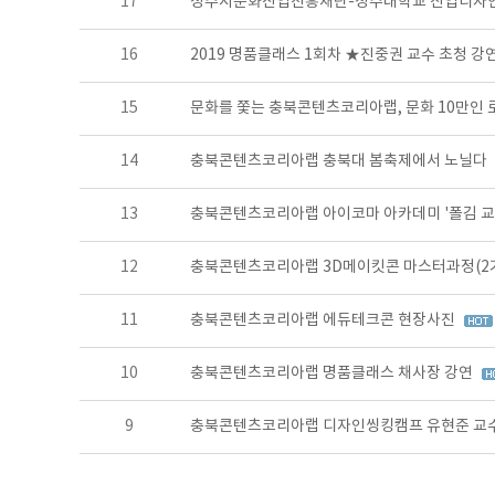
17
청주시문화산업진흥재단-청주대학교 산업디자
16
2019 명품클래스 1회차 ★진중권 교수 초청 
15
문화를 쫓는 충북콘텐츠코리아랩, 문화 10만인
14
충북콘텐츠코리아랩 충북대 봄축제에서 노닐다
13
충북콘텐츠코리아랩 아이코마 아카데미 '폴김 교
12
충북콘텐츠코리아랩 3D메이킷콘 마스터과정(2
11
충북콘텐츠코리아랩 에듀테크콘 현장사진
10
충북콘텐츠코리아랩 명품클래스 채사장 강연
9
충북콘텐츠코리아랩 디자인씽킹캠프 유현준 교