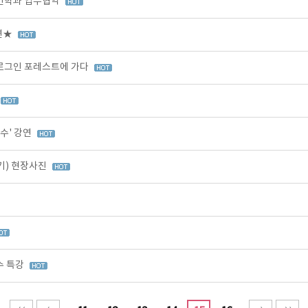
인학과 업무협약
강연★
 로그인 포레스트에 가다
수' 강연
기) 현장사진
수 특강