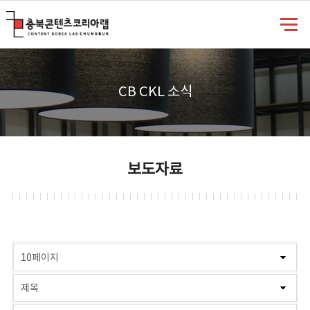
충북콘텐츠코리아랩
CB CKL 소식
보도자료
게시물 검색