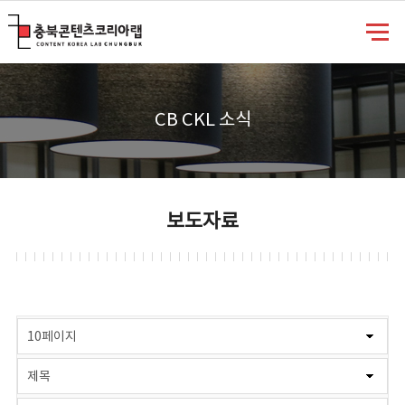
충북콘텐츠코리아랩
CB CKL 소식
보도자료
게시물 검색