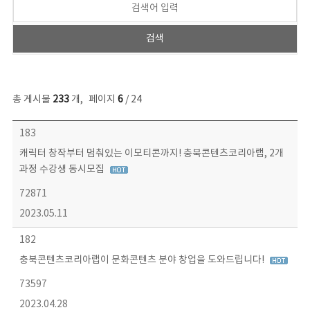
총 게시물
233
개
,
페이지
6
/ 24
보도자료 목록 - 번호, 제목, 작성자, 파일, 조회수, 작성일 정보 제공
183
캐릭터 창작부터 멈춰있는 이모티콘까지! 충북콘텐츠코리아랩, 2개
과정 수강생 동시모집
72871
2023.05.11
182
충북콘텐츠코리아랩이 문화콘텐츠 분야 창업을 도와드립니다!
73597
2023.04.28