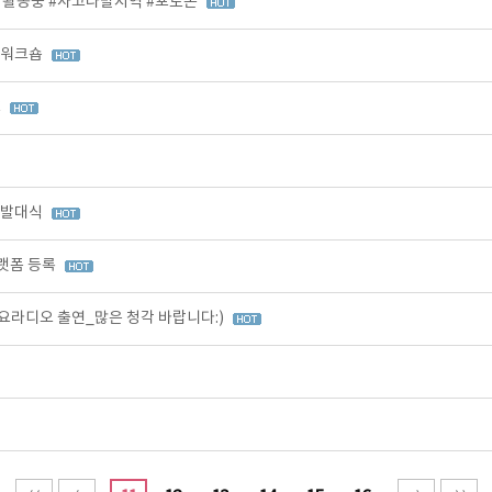
 활동중 #사고다발지역 #포토존
 워크숍
C
 발대식
랫폼 등록
라디오 출연_많은 청각 바랍니다:)