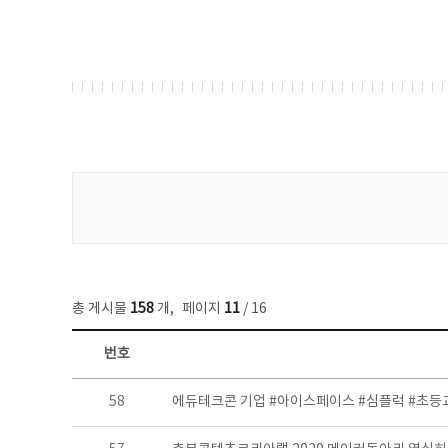
게시물 검색
총 게시물
158
개
,
페이지
11
/ 16
번호
콘텐츠이슈 목록 - 번호, 제목, 작성자, 파일, 조회수, 작성일 정보 제공
58
에듀테크콘 기업 #아이스페이스 #심플럭 #초