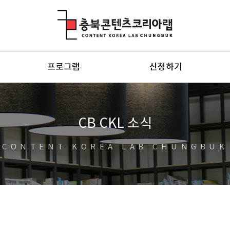
충북콘텐츠코리아랩
프로그램
신청하기
CB CKL 소식
CONTENT KOREA LAB CHUNGBUK