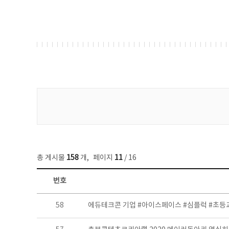
게시물 검색
총 게시물
158
개
,
페이지
11
/ 16
번호
콘텐츠이슈 목록 - 번호, 제목, 작성자, 파일, 조회수, 작성일 정보 제공
58
에듀테크콘 기업 #아이스페이스 #심플럭 #초