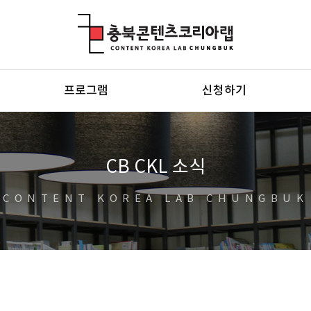
충북콘텐츠코리아랩
프로그램
신청하기
CB CKL 소식
CONTENT KOREA LAB CHUNGBUK