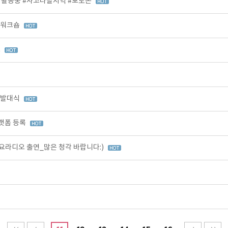
 활동중 #사고다발지역 #포토존
 워크숍
C
 발대식
랫폼 등록
라디오 출연_많은 청각 바랍니다:)