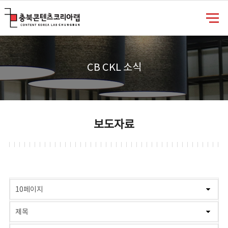
충북콘텐츠코리아랩
CB CKL 소식
보도자료
게시물 검색