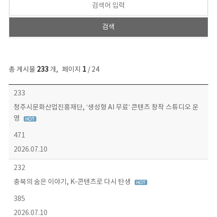
총 게시물
233
개
,
페이지
1
/ 24
보도자료 목록 - 번호, 제목, 작성자, 파일, 조회수, 작성일 정보 제공
233
청주시문화산업진흥재단, ‘생성형 AI 무료’ 콘텐츠 창작 스튜디오 운
영
471
2026.07.10
232
충북의 숨은 이야기, K-콘텐츠로 다시 탄생
385
2026.07.10