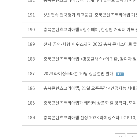
192
충북콘텐츠코리아랩 창업․캐릭터 필두로 올해의 지
191
5년 연속 전국평가 최고등급! 충북콘텐츠코리아랩 기분
190
충북콘텐츠코리아랩✕청주페이, 한정판 캐릭터 카드 
189
전시·공연·체험·어워즈까지 2023 충북 콘페스타로 
188
충북콘텐츠코리아랩 <명품클래스>의 귀환, 참여자 절
187
2023 라이징스타콘 10팀 싱글앨범 발매
186
충북콘텐츠코리아랩, 21일 오픈특강 <인공지능 시대
185
충북콘텐츠코리아랩과 캐릭터 상품화 할 창작자, 모여
184
충북콘텐츠코리아랩 선정 2023 라이징스타 TOP 1