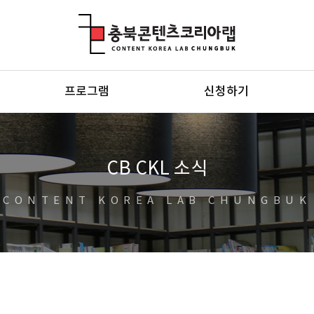
충북콘텐츠코리아랩
프로그램
신청하기
CB CKL 소식
CONTENT KOREA LAB CHUNGBUK