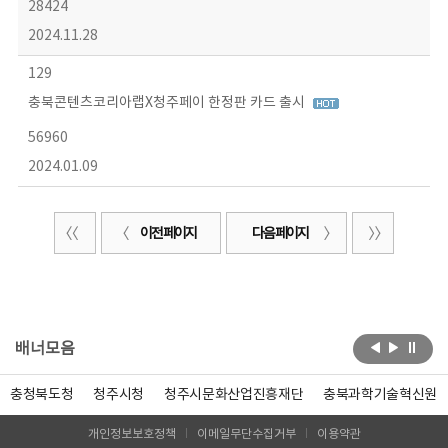
28424
2024.11.28
129
충북콘텐츠코리아랩X청주페이 한정판 카드 출시
56960
2024.01.09
이전 페이지
다음 페이지
배너모음
충청북도청
청주시청
청주시문화산업진흥재단
충북과학기술혁신원
개인정보보호정책
이메일무단수집거부
이용약관