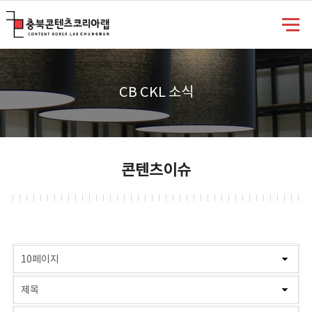
충북콘텐츠코리아랩
CB CKL 소식
콘텐츠이슈
게시물 검색