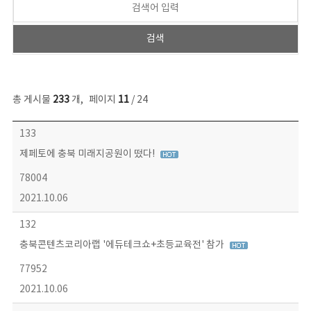
총 게시물
233
개
,
페이지
11
/ 24
보도자료 목록 - 번호, 제목, 작성자, 파일, 조회수, 작성일 정보 제공
133
제페토에 충북 미래지공원이 떴다!
78004
2021.10.06
132
충북콘텐츠코리아랩 '에듀테크쇼+초등교육전' 참가
77952
2021.10.06