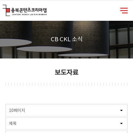
충북콘텐츠코리아랩
CB CKL 소식
보도자료
게시물 검색