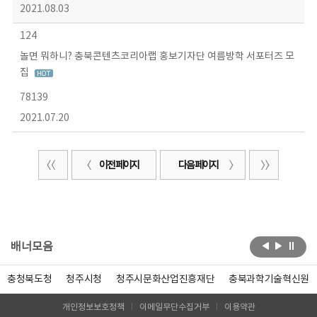
2021.08.03
124
놀면 뭐하니? 충북콘텐츠코리아랩 홍보기자단 여름방학 서포터즈 모
집
78139
2021.07.20
이전 페이지
다음 페이지
배너모음
충청북도청
청주시청
청주시문화산업진흥재단
충북과학기술혁신원
개인정보보호정책
이메일무단수집거부
이용약관