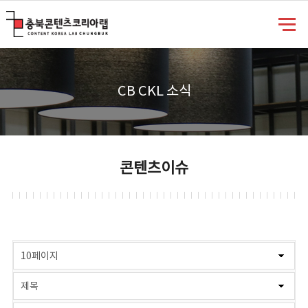
충북콘텐츠코리아랩
CB CKL 소식
콘텐츠이슈
게시물 검색