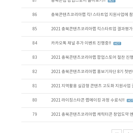
87
충북콘랩 팝업스토어 돌아보기!!
86
충북콘텐츠코리아랩 킥! 스타트업 지원사업에 참
85
2021 충북콘텐츠코리아랩 킥스타트업 결과평
84
카카오톡 채널 추가 이벤트 진행중!!
83
2021 충북콘텐츠코리아랩 팝업스토어 절찬 진행
82
2021 충북콘텐츠코리아랩 홍보기자단 8기 첫번째
81
2021 지역활용 실감형 콘텐츠 고도화 지원사업
80
2021 라이징스타콘 랩메이킹 과정 수료식!!
79
2021 충북콘텐츠코리아랩 캐릭터콘 창업도약 멘