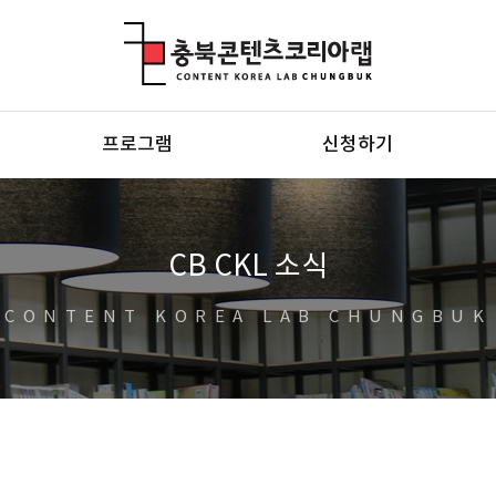
충북콘텐츠코리아랩
프로그램
신청하기
CB CKL 소식
CONTENT KOREA LAB CHUNGBUK