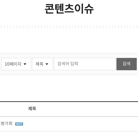
콘텐츠이슈
제목
과평가회