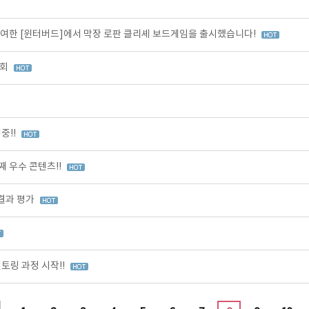
여한 [윈터버드]에서 막장 로판 클리셰 보드게임을 출시했습니다!
가회
중!!
 우수 콘텐츠!!
 결과 평가
토링 과정 시작!!