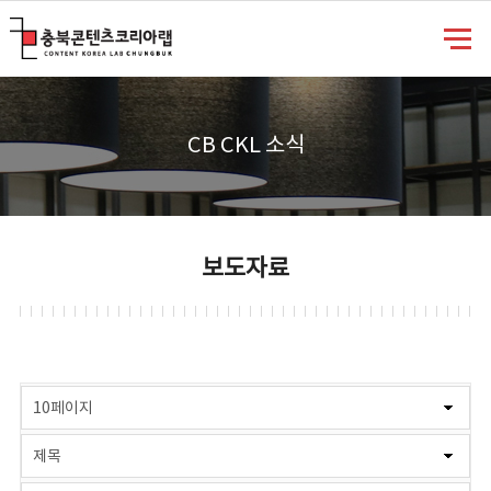
충북콘텐츠코리아랩
CB CKL 소식
보도자료
게시물 검색