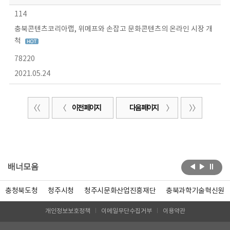
114
충북콘텐츠코리아랩, 위메프와 손잡고 문화콘텐츠의 온라인 시장 개
척
78220
2021.05.24
이전 페이지
다음 페이지
배너모음
충청북도청
청주시청
청주시문화산업진흥재단
충북과학기술혁신원
개인정보보호정책
이메일무단수집거부
이용약관