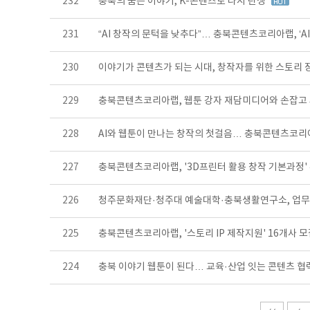
232
충북의 숨은 이야기, K-콘텐츠로 다시 탄생
231
“AI 창작의 문턱을 낮추다”… 충북콘텐츠코리아랩, ‘A
230
이야기가 콘텐츠가 되는 시대, 창작자를 위한 스토리 
229
충북콘텐츠코리아랩, 웹툰 강자 재담미디어와 손잡고
228
AI와 웹툰이 만나는 창작의 첫걸음… 충북콘텐츠코리
227
충북콘텐츠코리아랩, '3D프린터 활용 창작 기본과정'
226
청주문화재단·청주대 예술대학·충북생활연구소, 업
225
충북콘텐츠코리아랩, '스토리 IP 제작지원' 16개사 
224
충북 이야기 웹툰이 된다… 교육·산업 잇는 콘텐츠 협