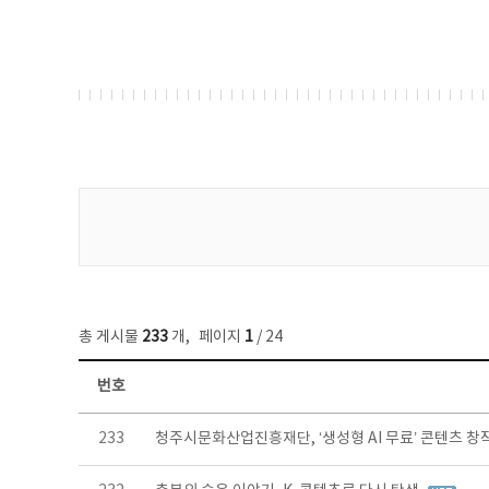
게시물 검색
총 게시물
233
개
,
페이지
1
/ 24
번호
보도자료 목록 - 번호, 제목, 작성자, 파일, 조회수, 작성일 정보 제공
233
청주시문화산업진흥재단, ‘생성형 AI 무료’ 콘텐츠 