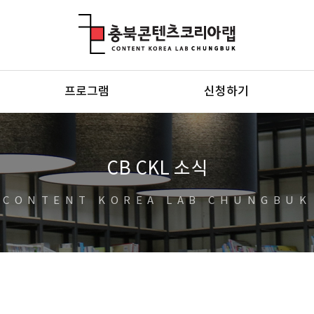
충북콘텐츠코리아랩
프로그램
신청하기
CB CKL 소식
CONTENT KOREA LAB CHUNGBUK