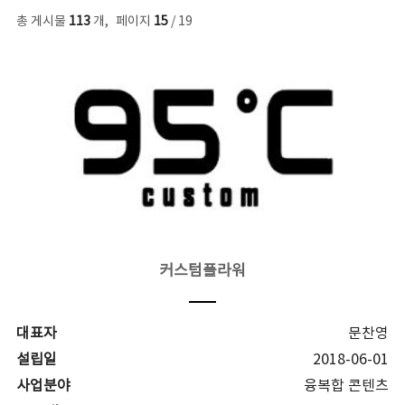
총 게시물
113
개
,
페이지
15
/ 19
커스텀플라워
대표자
문찬영
설립일
2018-06-01
사업분야
융복합 콘텐츠