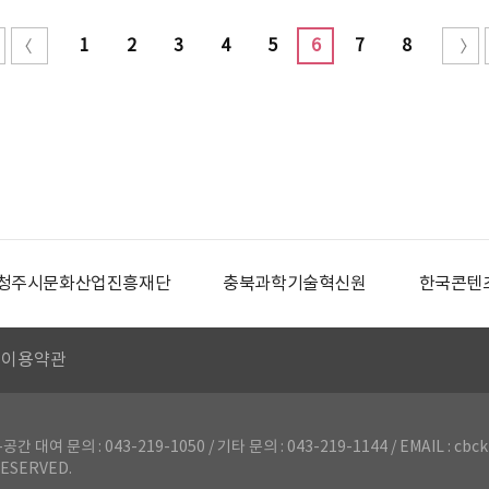
1
2
3
4
5
6
7
8
청주시문화산업진흥재단
충북과학기술혁신원
한국콘텐
이용약관
의 : 043-219-1050 / 기타 문의 : 043-219-1144 / EMAIL : cbck
ESERVED.