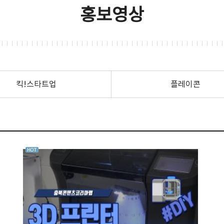
홍보영상
킥!스타트업
플레이콘