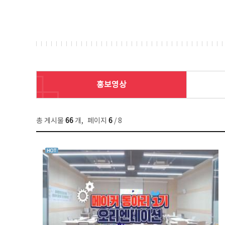
홍보영상
총 게시물
66
개
,
페이지
6
/ 8