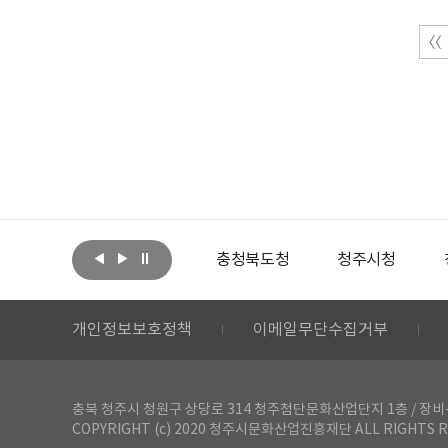
아랩
문화체육관광부
충청북도청
청주시청
개인정보보호정책
이메일무단수집거부
충북 청주시 청원구 상당로 314 청주첨단문화산업단지 1층 / 장비-공간 대여 문
COPYRIGHT (c) 2020 청주시문화산업진흥재단 ALL RIGHTS R