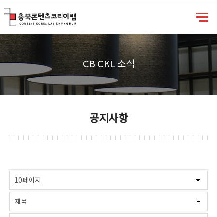
충북콘텐츠코리아랩
CB CKL 소식
공지사항
게시물 검색