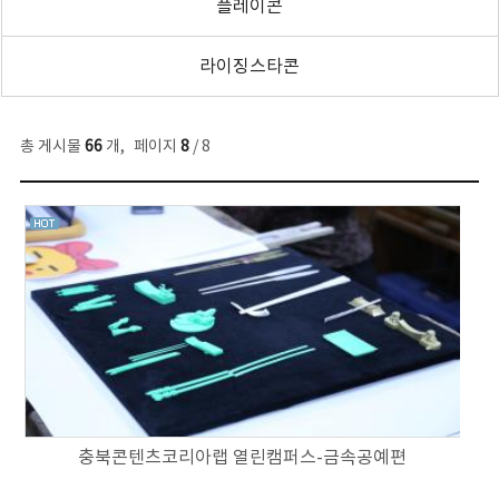
플레이콘
라이징스타콘
총 게시물
66
개
,
페이지
8
/ 8
충북콘텐츠코리아랩 열린캠퍼스-금속공예편