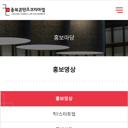
충북콘텐츠코리아랩
홍보마당
홍보영상
홍보영상
킥!스타트업