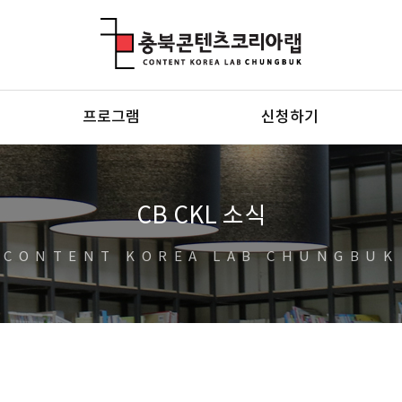
충북콘텐츠코리아랩
프로그램
신청하기
CB CKL 소식
CONTENT KOREA LAB CHUNGBUK