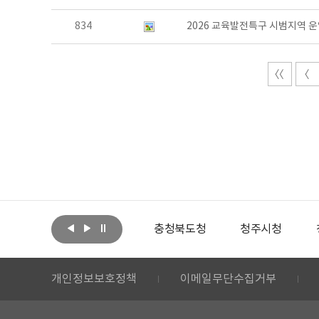
834
2026 교육발전특구 시범지역 운
아랩
문화체육관광부
충청북도청
청주시청
개인정보보호정책
이메일무단수집거부