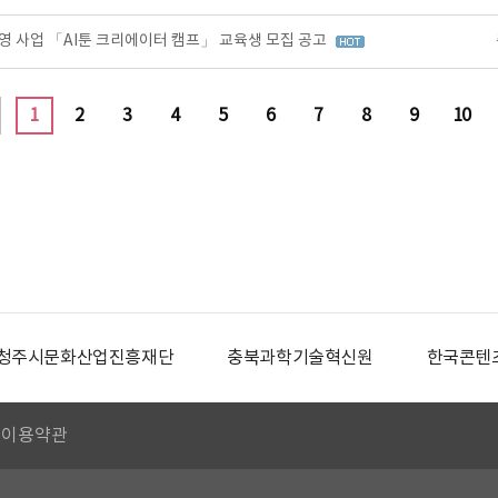
영 사업 「AI툰 크리에이터 캠프」 교육생 모집 공고
1
2
3
4
5
6
7
8
9
10
청주시문화산업진흥재단
충북과학기술혁신원
한국콘텐
이용약관