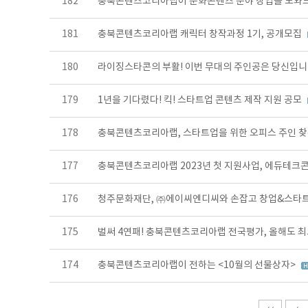
182
충북콘텐츠코리아랩이 문화콘텐츠 분야 창업을 도와
181
충북콘텐츠코리아랩 캐릭터 창작과정 1기, 공개모집
180
라이징스타콘의 부활! 이번 무대의 주인공은 당신입니
179
1년을 기다렸다! 킥! 스타트업 콘텐츠 제작 지원 공모
178
충북콘텐츠코리아랩, 스타트업을 위한 오피스 주인 
177
충북콘텐츠코리아랩 2023년 첫 지원사업, 에듀테크콘
176
청주문화재단, ㈜에이씨엔디씨와 손잡고 창업&스타트
175
벌써 4연패! 충북콘텐츠코리아랩 전국평가, 올해도 
174
충북콘텐츠코리아랩이 전하는 <10월의 선물상자>