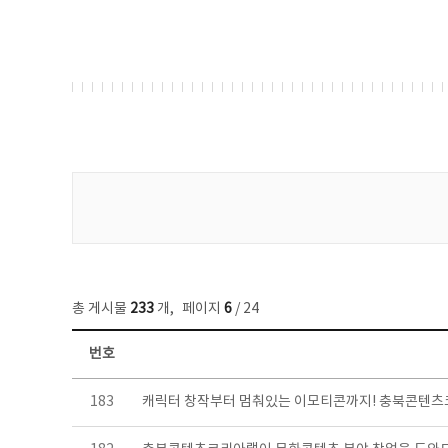
게시물 검색
총 게시물
233
개
,
페이지
6
/ 24
번호
보도자료 목록 - 번호, 제목, 작성자, 파일, 조회수, 작성일 정보 제공
183
캐릭터 창작부터 멈춰있는 이모티콘까지! 충북콘텐츠코