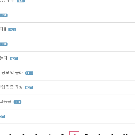
드립니다!
다!!
찾는다
 공모 막 올라
업 집중 육성
최고등급