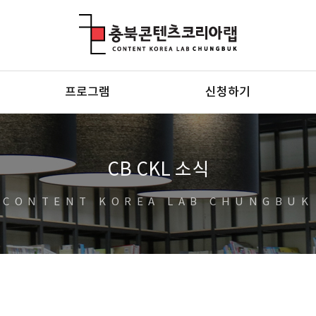
충북콘텐츠코리아랩
프로그램
신청하기
CB CKL 소식
CONTENT KOREA LAB CHUNGBUK