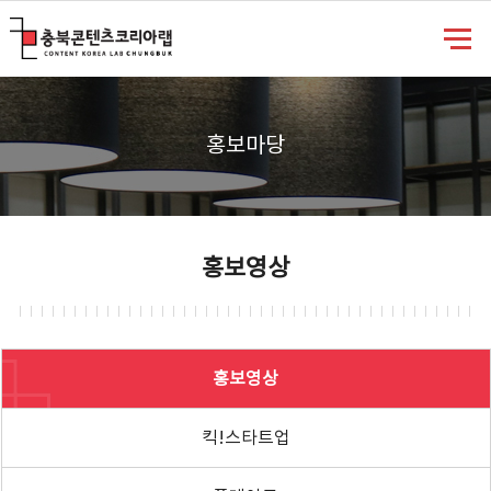
충북콘텐츠코리아랩
홍보마당
홍보영상
홍보영상
킥!스타트업