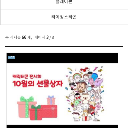
플레이콘
라이징스타콘
총 게시물
66
개
,
페이지
3
/ 8