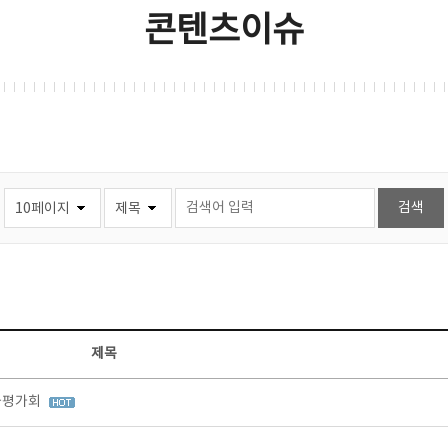
콘텐츠이슈
제목
과평가회