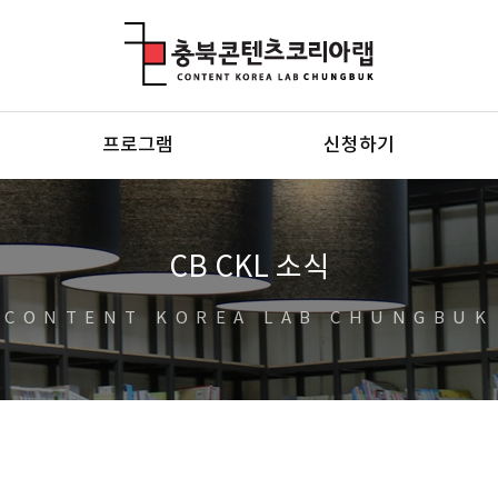
충북콘텐츠코리아랩
프로그램
신청하기
CB CKL 소식
CONTENT KOREA LAB CHUNGBUK