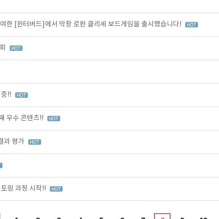
여한 [윈터버드]에서 막장 로판 클리셰 보드게임을 출시했습니다!
가회
중!!
 우수 콘텐츠!!
 결과 평가
토링 과정 시작!!