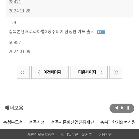
28421
2024.11.28
129
충북콘텐츠코리아랩X청주페이 한정판 카드 출시
56957
2024.01.09
이전 페이지
다음 페이지
배너모음
충청북도청
청주시청
청주시문화산업진흥재단
충북과학기술혁신원
개인정보보호정책
이메일무단수집거부
이용약관