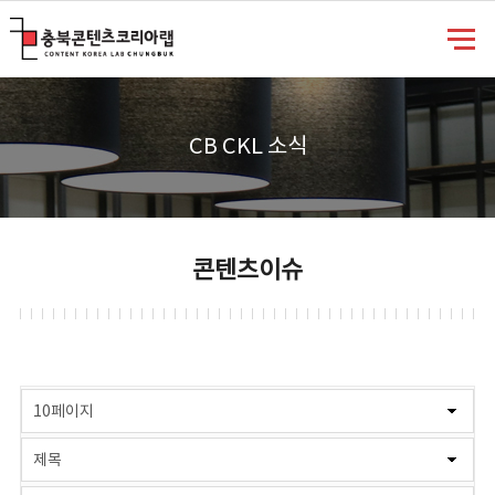
충북콘텐츠코리아랩
CB CKL 소식
콘텐츠이슈
게시물 검색