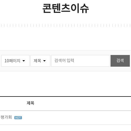
콘텐츠이슈
제목
과평가회