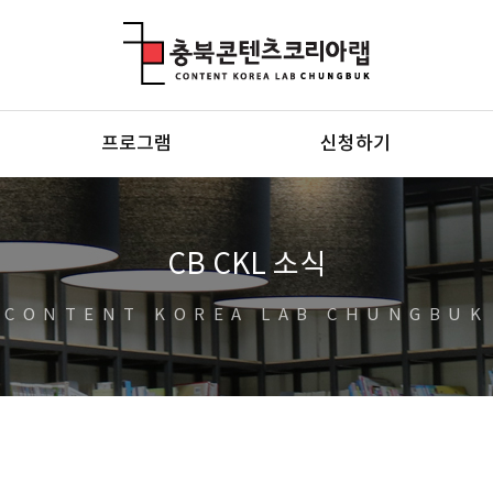
충북콘텐츠코리아랩
프로그램
신청하기
CB CKL 소식
CONTENT KOREA LAB CHUNGBUK