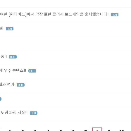
여한 [윈터버드]에서 막장 로판 클리셰 보드게임을 출시했습니다!
가회
중!!
 우수 콘텐츠!!
 결과 평가
토링 과정 시작!!