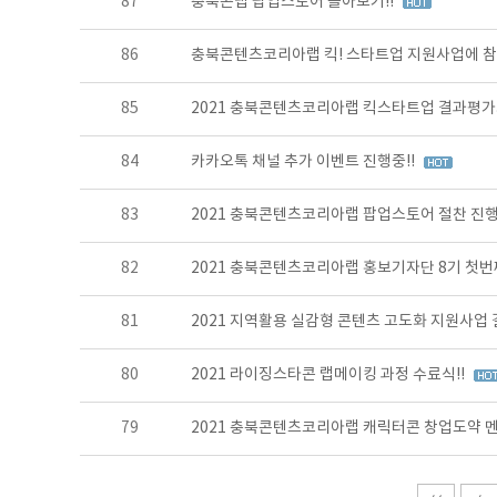
87
충북콘랩 팝업스토어 돌아보기!!
86
충북콘텐츠코리아랩 킥! 스타트업 지원사업에 참
85
2021 충북콘텐츠코리아랩 킥스타트업 결과평
84
카카오톡 채널 추가 이벤트 진행중!!
83
2021 충북콘텐츠코리아랩 팝업스토어 절찬 진행
82
2021 충북콘텐츠코리아랩 홍보기자단 8기 첫번째
81
2021 지역활용 실감형 콘텐츠 고도화 지원사업
80
2021 라이징스타콘 랩메이킹 과정 수료식!!
79
2021 충북콘텐츠코리아랩 캐릭터콘 창업도약 멘