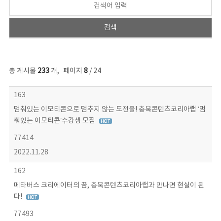
총 게시물
233
개
,
페이지
8
/ 24
보도자료 목록 - 번호, 제목, 작성자, 파일, 조회수, 작성일 정보 제공
163
멈춰있는 이모티콘으로 멈추지 않는 도전을! 충북콘텐츠코리아랩 ‘멈
춰있는 이모티콘’수강생 모집
77414
2022.11.28
162
메타버스 크리에이터의 꿈, 충북콘텐츠코리아랩과 만나면 현실이 된
다!
77493