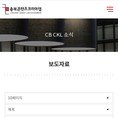
충북콘텐츠코리아랩
CB CKL 소식
보도자료
게시물 검색