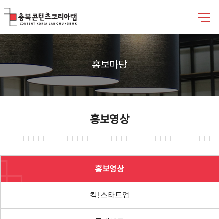
충북콘텐츠코리아랩
홍보마당
홍보영상
홍보영상
킥!스타트업