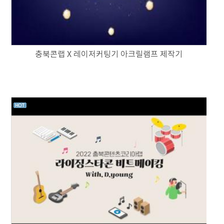
충북콘랩 X 레이저커팅기 아크릴램프 제작기