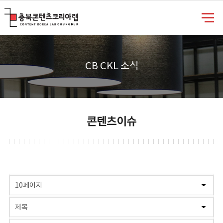
충북콘텐츠코리아랩
CB CKL 소식
콘텐츠이슈
게시물 검색