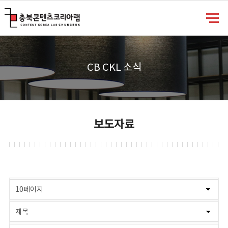
충북콘텐츠코리아랩
CB CKL 소식
보도자료
게시물 검색