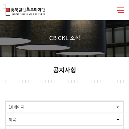
충북콘텐츠코리아랩
CB CKL 소식
공지사항
게시물 검색