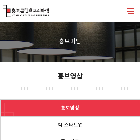
충북콘텐츠코리아랩
홍보마당
홍보영상
홍보영상
킥!스타트업