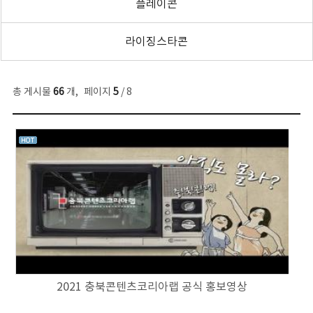
플레이콘
라이징스타콘
총 게시물
66
개
,
페이지
5
/ 8
2021 충북콘텐츠코리아랩 공식 홍보영상