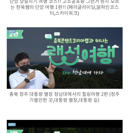
단양 당일치기 여행 코스!! 고소공포증 그런거 뭔지 모르
는 현욱쌤의 단양 여행 1편!! (패러글라이딩,알파인코스
터,스카이워크)
충북 청주 대통령 별장 청남대에서의 힐링여행 2편 (청주
가볼만한 곳,대통령 별장,대통령 길)