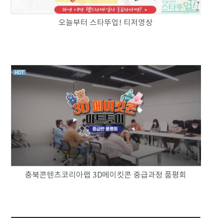
오늘부터 스타뚜업! 티저영상
충북콘텐츠코리아랩 3D메이킷콘 중급과정 품평회