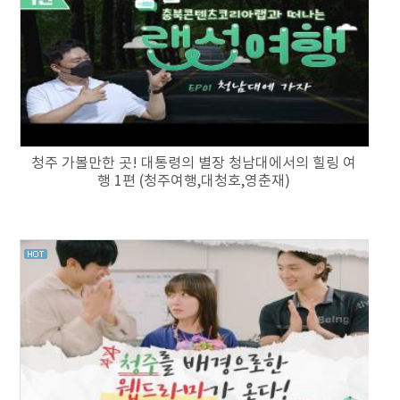
청주 가볼만한 곳! 대통령의 별장 청남대에서의 힐링 여
행 1편 (청주여행,대청호,영춘재)