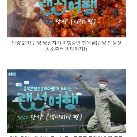
단양 2편! 단양 당일치기 여행중인 현욱쌤(단양 인생샷
장소부터 먹방까지!)