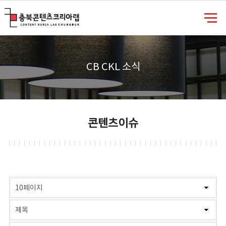
충북콘텐츠코리아랩
CB CKL 소식
콘텐츠이슈
게시물 검색