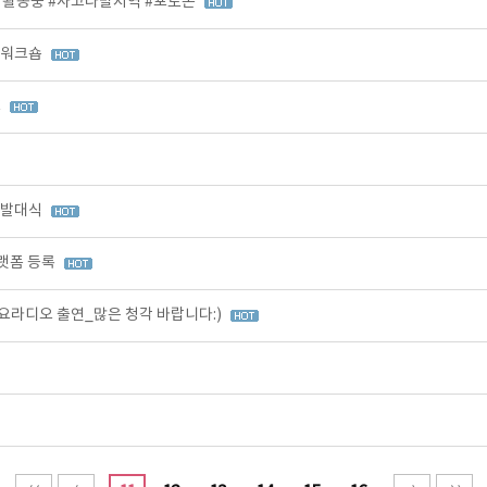
 활동중 #사고다발지역 #포토존
 워크숍
C
 발대식
랫폼 등록
라디오 출연_많은 청각 바랍니다:)