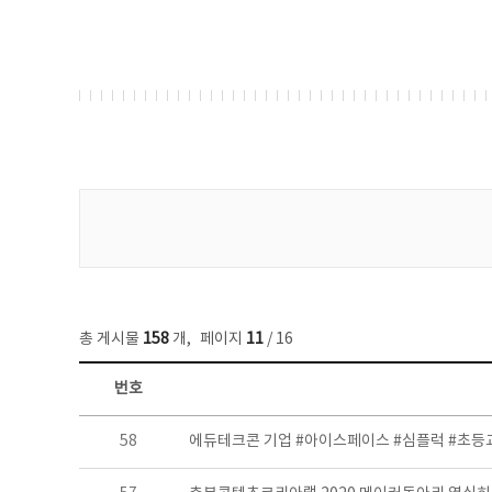
게시물 검색
총 게시물
158
개
,
페이지
11
/ 16
번호
콘텐츠이슈 목록 - 번호, 제목, 작성자, 파일, 조회수, 작성일 정보 제공
58
에듀테크콘 기업 #아이스페이스 #심플럭 #초