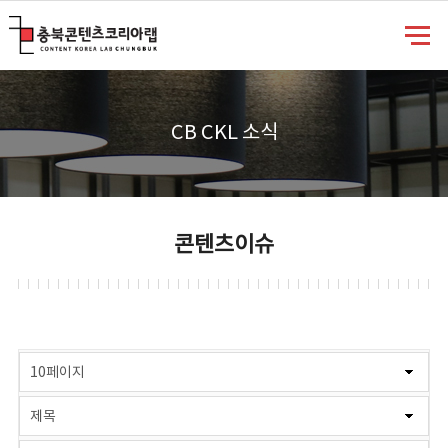
충북콘텐츠코리아랩
CB CKL 소식
콘텐츠이슈
게시물 검색