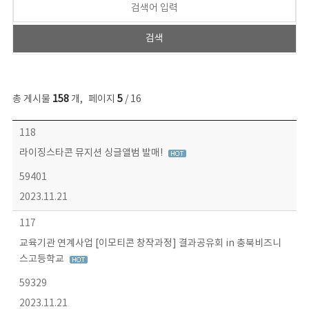
총 게시물
158
개
,
페이지
5
/ 16
콘텐츠이슈 목록 - 번호, 제목, 작성자, 파일, 조회수, 작성일 정보 제공
118
라이징스타콘 뮤지션 싱글앨범 발매!
59401
2023.11.21
117
교육기관 연계사업 [이모티콘 창작과정] 결과공유회 in 충북비즈니
스고등학교
59329
2023.11.21