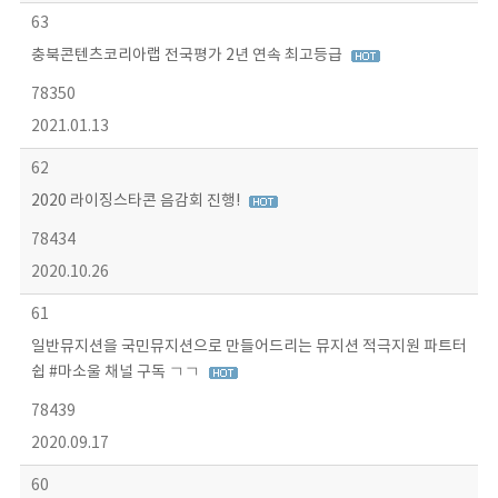
63
충북콘텐츠코리아랩 전국평가 2년 연속 최고등급
78350
2021.01.13
62
2020 라이징스타콘 음감회 진행!
78434
2020.10.26
61
일반뮤지션을 국민뮤지션으로 만들어드리는 뮤지션 적극지원 파트터
쉽 #마소울 채널 구독 ㄱㄱ
78439
2020.09.17
60