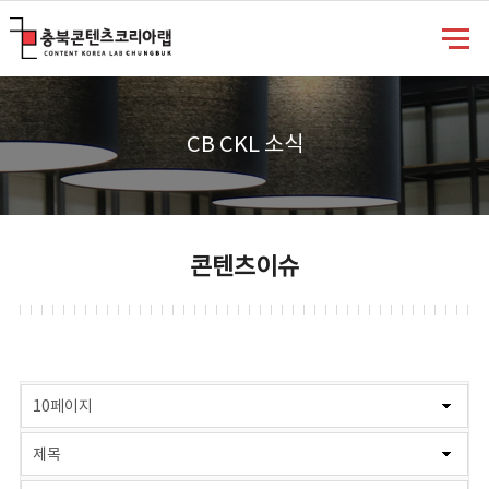
충북콘텐츠코리아랩
CB CKL 소식
콘텐츠이슈
게시물 검색