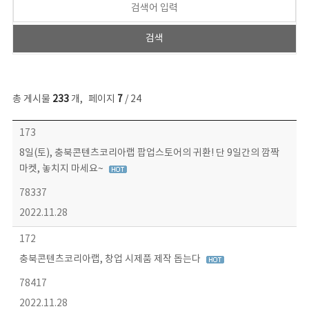
총 게시물
233
개
,
페이지
7
/ 24
보도자료 목록 - 번호, 제목, 작성자, 파일, 조회수, 작성일 정보 제공
173
8일(토), 충북콘텐츠코리아랩 팝업스토어의 귀환! 단 9일간의 깜짝
마켓, 놓치지 마세요~
78337
2022.11.28
172
충북콘텐츠코리아랩, 창업 시제품 제작 돕는다
78417
2022.11.28