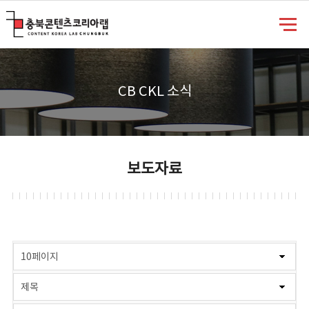
충북콘텐츠코리아랩
CB CKL 소식
보도자료
게시물 검색